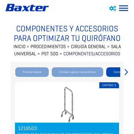
COMPONENTES Y ACCESORIOS
PARA OPTIMIZAR TU QUIRÓFANO
INICIO
>
PROCEDIMIENTOS
>
CIRUGÍA GENERAL
>
SALA
UNIVERSAL
>
PST 500
> COMPONENTES/ACCESORIOS
Posicion lateral
Correas sujecion de pacientes
Carro accesorio
CANTIDAD
1
Cirugía General
Cirugía General
Cirugía General
Cirugía General
Cirugía General
Cirugía General
Cirugía General
Cirugía General
1218503
12