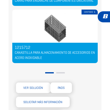
CARRO PARA ENGANCHE DE COMPONENTES UNILATERAL
CAN
CANTIDAD
1
1215712
45
CANASTILLA PARA ALMACENAMIENTO DE ACCESORIOS EN
SOP
ACERO INOXIDABLE
VER SOLUCIÓN
PADS