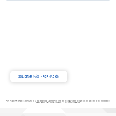
Para más información consulta a tu especialista. Las restricciones de configuración se aplican de acuerdo a los registros de
cada país. MX-CS169-240027, LAM-CS169-240029