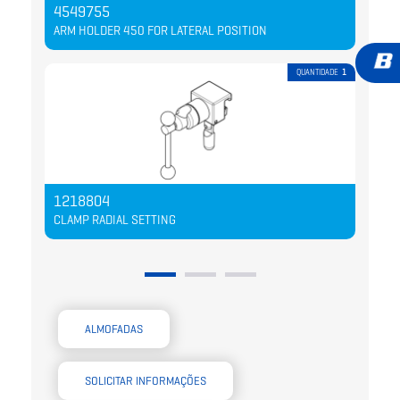
4549755
45
ARM HOLDER 450 FOR LATERAL POSITION
QUANTIDADE
1
45
1218804
LAT
CLAMP RADIAL SETTING
ALMOFADAS