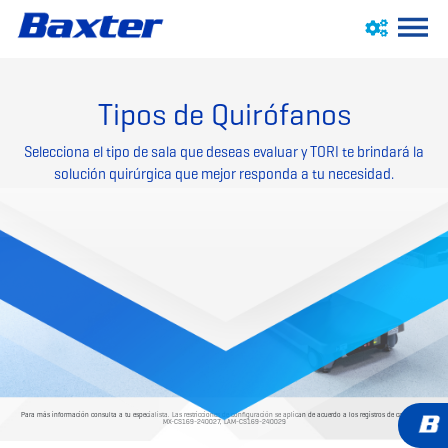
Tipos de Quirófanos
Selecciona el tipo de sala que deseas evaluar y TORI te brindará la
solución quirúrgica que mejor responda a tu necesidad.
Para más información consulta a tu especialista. Las restricciones de configuración se aplican de acuerdo a los registros de cada país.
MX-CS169-240027, LAM-CS169-240029