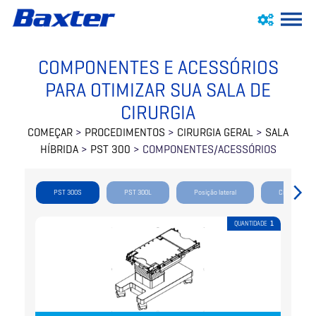
COMPONENTES E ACESSÓRIOS
PARA OTIMIZAR SUA SALA DE
CIRURGIA
COMEÇAR
>
PROCEDIMENTOS
>
CIRURGIA GERAL
>
SALA
HÍBRIDA
>
PST 300
> COMPONENTES/ACESSÓRIOS
PST 300S
PST 300L
Posição lateral
Cintas de co
QUANTIDADE
1
Cirurgia Geral
Cirurgia Geral
Cirurgia Geral
Cirurgia Geral
Cirurgia Geral
Cirurgia Geral
Cirurgia Geral